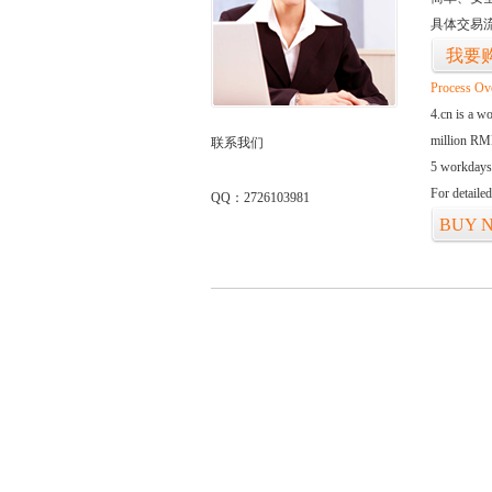
具体交易
我要
Process Ov
4.cn is a w
million RMB
联系我们
5 workdays
For detaile
QQ：2726103981
BUY 