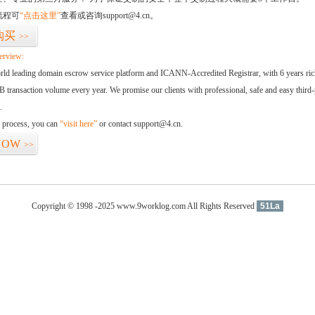
流程可
“点击这里”
查看或咨询support@4.cn。
购买
>>
erview:
orld leading domain escrow service platform and ICANN-Accredited Registrar, with 6 years ri
 transaction volume every year. We promise our clients with professional, safe and easy third-
.
d process, you can
“visit here”
or contact support@4.cn.
NOW
>>
Copyright © 1998 -2025 www.9worklog.com All Rights Reserved
51La