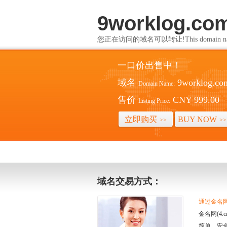
9worklog.co
您正在访问的域名可以转让!This domain name i
一口价出售中！
域名
9worklog.co
Domain Name:
售价
CNY 999.00
Listing Price:
立即购买
BUY NOW
>>
>>
域名交易方式：
通过金名网(
金名网(4
简单、安